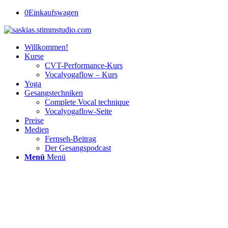
0
Einkaufswagen
Willkommen!
Kurse
CVT-Performance-Kurs
Vocalyogaflow – Kurs
Yoga
Gesangstechniken
Complete Vocal technique
Vocalyogaflow-Seite
Preise
Medien
Fernseh-Beitrag
Der Gesangspodcast
Menü
Menü