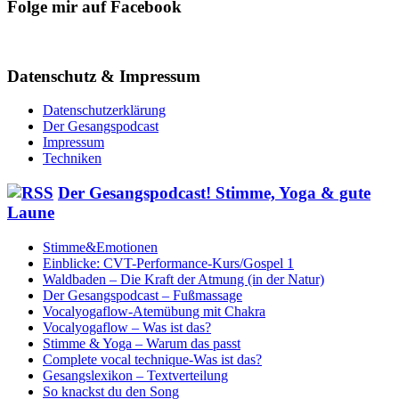
Folge mir auf Facebook
Datenschutz & Impressum
Datenschutzerklärung
Der Gesangspodcast
Impressum
Techniken
Der Gesangspodcast! Stimme, Yoga & gute
Laune
Stimme&Emotionen
Einblicke: CVT-Performance-Kurs/Gospel 1
Waldbaden – Die Kraft der Atmung (in der Natur)
Der Gesangspodcast – Fußmassage
Vocalyogaflow-Atemübung mit Chakra
Vocalyogaflow – Was ist das?
Stimme & Yoga – Warum das passt
Complete vocal technique-Was ist das?
Gesangslexikon – Textverteilung
So knackst du den Song